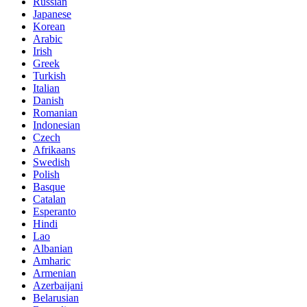
Russian
Japanese
Korean
Arabic
Irish
Greek
Turkish
Italian
Danish
Romanian
Indonesian
Czech
Afrikaans
Swedish
Polish
Basque
Catalan
Esperanto
Hindi
Lao
Albanian
Amharic
Armenian
Azerbaijani
Belarusian