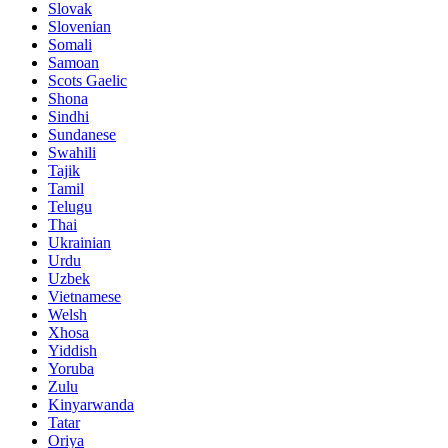
Slovak
Slovenian
Somali
Samoan
Scots Gaelic
Shona
Sindhi
Sundanese
Swahili
Tajik
Tamil
Telugu
Thai
Ukrainian
Urdu
Uzbek
Vietnamese
Welsh
Xhosa
Yiddish
Yoruba
Zulu
Kinyarwanda
Tatar
Oriya